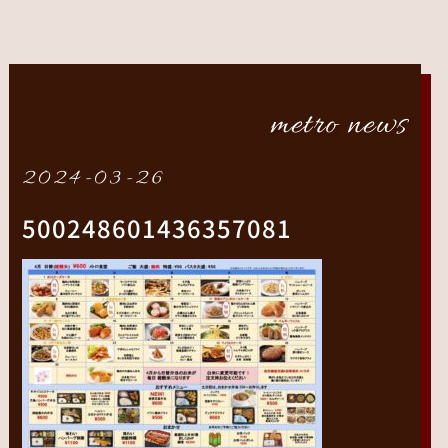
metro news
2024-03-26
500248601436357081