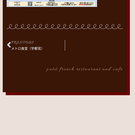
PREVIOUS
メトロ食堂（宇都宮）
putit french restaurant and cafe