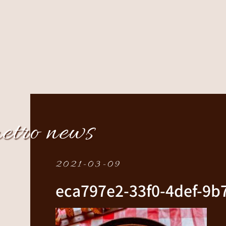
etro news
2021-03-09
eca797e2-33f0-4def-9b