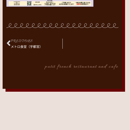
PREVIOUS
メトロ食堂（宇都宮）
putit french restaurant and cafe