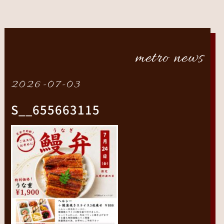
metro news
2026-07-03
S__655663115