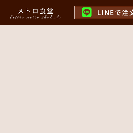
メトロ食堂
LINEで注
bistro metro shokudo