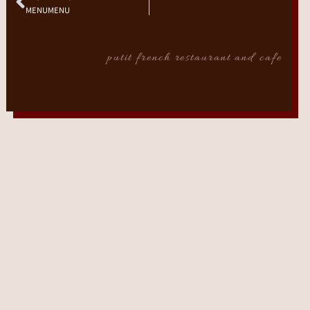
MENUMENU
putit french restaurant and cafe