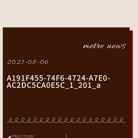
metro news
2021-08-06
A191F455-74F6-4724-A7E0-
AC2DC5CA0E5C_1_201_a
PREVIOUS