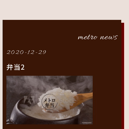
metro news
2020-12-29
弁当2