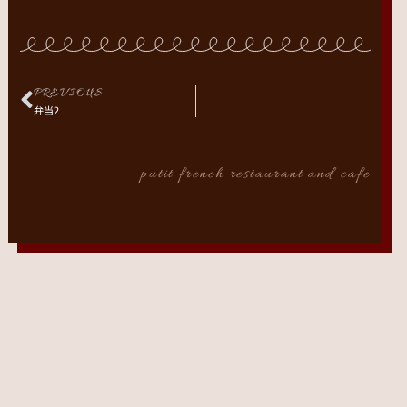
PREVIOUS
弁当2
putit french restaurant and cafe