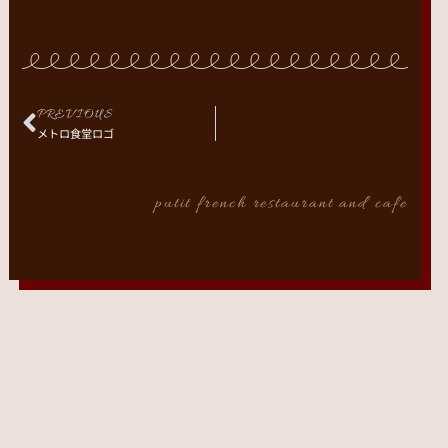
PREVIOUS
メトロ食堂ロゴ
putit french restaurant and cafe